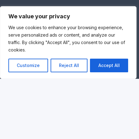
STRICHON
We value your privacy
Rue de Strichon 38
1495 Mellery
We use cookies to enhance your browsing experience,
Tél :
071/19.42.16
serve personalized ads or content, and analyze our
traffic. By clicking "Accept All", you consent to our use of
cookies.
VILLERS-LA-VILLE
Av. De La Fontaine des Fièvres 19
Customize
Reject All
Accept All
1495 Villers-La-Ville
Tél :
071/87.81.02
© Maison Médicale de Villers-la-Ville
Cookies